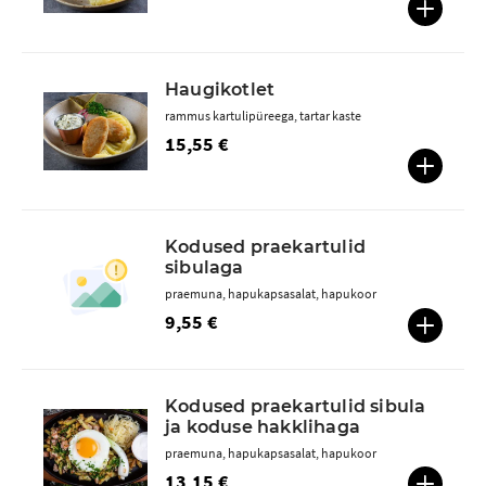
Haugikotlet
rammus kartulipüreega, tartar kaste
15,55 €
Kodused praekartulid
sibulaga
praemuna, hapukapsasalat, hapukoor
9,55 €
Kodused praekartulid sibula
ja koduse hakklihaga
praemuna, hapukapsasalat, hapukoor
13,15 €