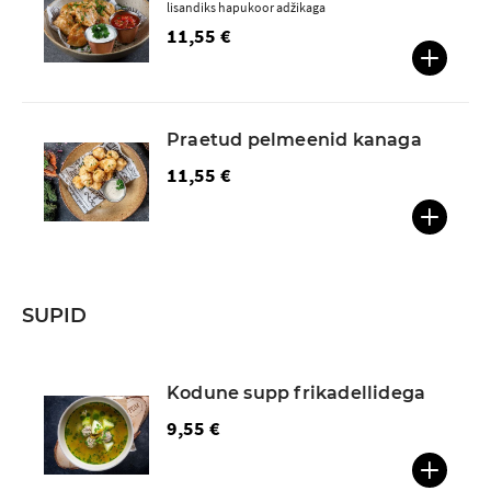
lisandiks hapukoor adžikaga
11,55 €
Praetud pelmeenid kanaga
11,55 €
SUPID
Kodune supp frikadellidega
9,55 €