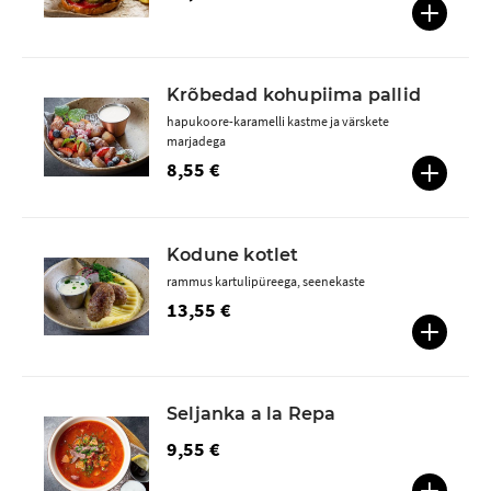
Krõbedad kohupiima pallid
hapukoore-karamelli kastme ja värskete
marjadega
8,55 €
Kodune kotlet
rammus kartulipüreega, seenekaste
13,55 €
Seljanka a la Repa
9,55 €