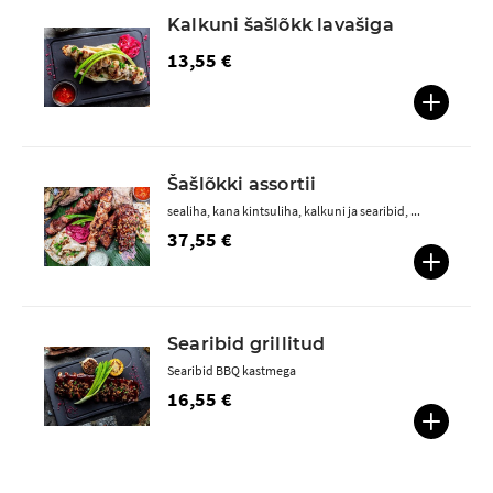
Kalkuni šašlõkk lavašiga
13,55 €
Šašlõkki assortii
sealiha, kana kintsuliha, kalkuni ja searibid, ...
37,55 €
Searibid grillitud
Searibid BBQ kastmega
16,55 €