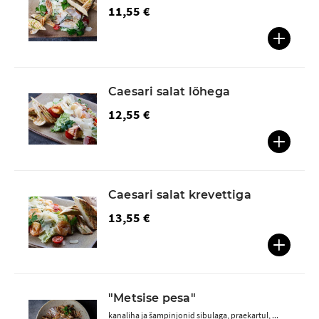
11,55 €
Caesari salat lõhega
12,55 €
Caesari salat krevettiga
13,55 €
"Metsise pesa"
kanaliha ja šampinjonid sibulaga, praekartul, ...