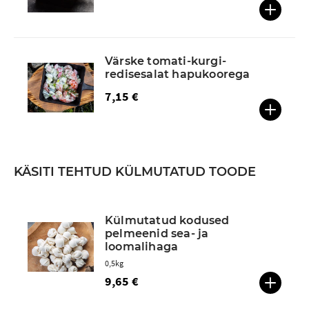
Värske tomati-kurgi-
redisesalat hapukoorega
7,15 €
KÄSITI TEHTUD KÜLMUTATUD TOODE
Külmutatud kodused
pelmeenid sea- ja
loomalihaga
0,5kg
9,65 €