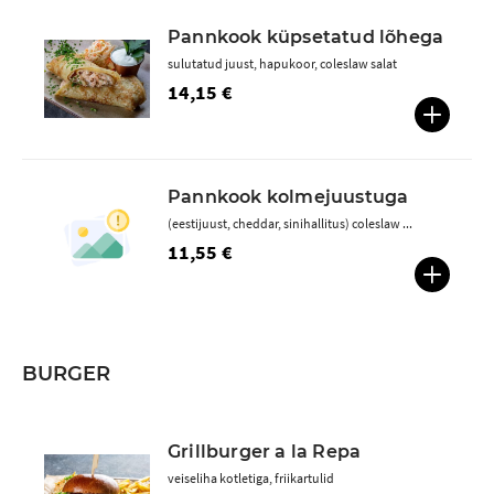
Pannkook küpsetatud lõhega
sulutatud juust, hapukoor, coleslaw salat
14,15 €
Pannkook kolmejuustuga
(eestijuust, cheddar, sinihallitus) coleslaw ...
11,55 €
BURGER
Grillburger a la Repa
veiseliha kotletiga, friikartulid