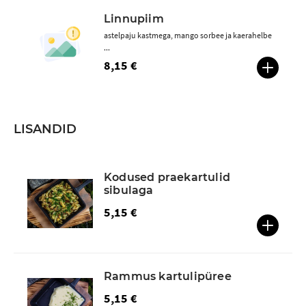
Linnupiim
astelpaju kastmega, mango sorbee ja kaerahelbe
...
8,15 €
LISANDID
Kodused praekartulid
sibulaga
5,15 €
Rammus kartulipüree
5,15 €