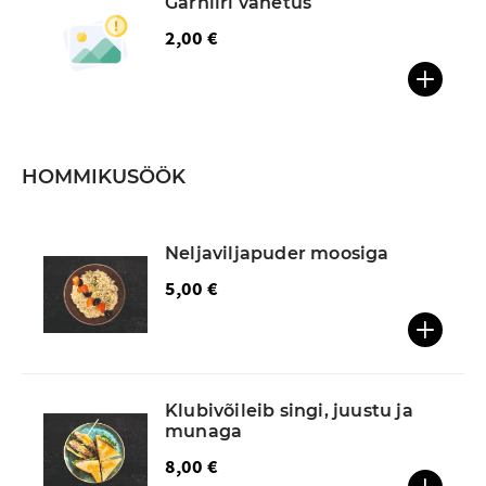
Garniiri vahetus
2,00 €
HOMMIKUSÖÖK
Neljaviljapuder moosiga
5,00 €
Klubivõileib singi, juustu ja
munaga
8,00 €