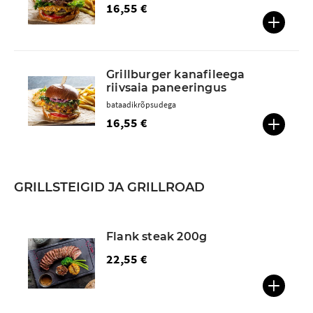
16,55 €
Grillburger kanafileega
riivsaia paneeringus
bataadikrõpsudega
16,55 €
GRILLSTEIGID JA GRILLROAD
Flank steak 200g
22,55 €