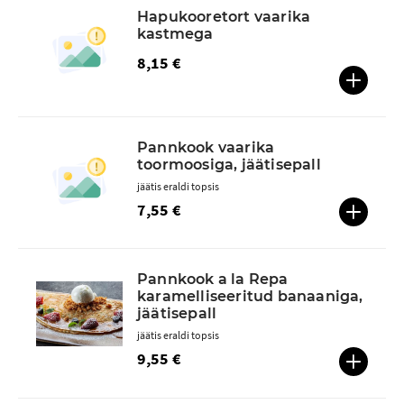
Hapukooretort vaarika
kastmega
8,15 €
Pannkook vaarika
toormoosiga, jäätisepall
jäätis eraldi topsis
7,55 €
Pannkook a la Repa
karamelliseeritud banaaniga,
jäätisepall
jäätis eraldi topsis
9,55 €